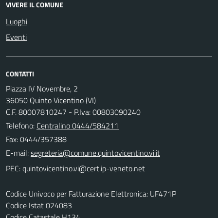
VIVERE IL COMUNE
Luoghi
Eventi
CONTATTI
Piazza IV Novembre, 2
36050 Quinto Vicentino (VI)
C.F. 80007810247 - P.Iva: 00803090240
Telefono:
Centralino 0444/584211
Fax: 0444/357388
E-mail:
PEC:
Codice Univoco per Fatturazione Elettronica: UF471P
Codice Istat 024083
Codice Catastale H134