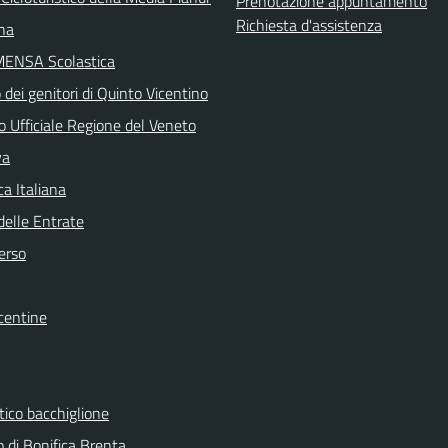
Prenotazione appuntamento
Richiesta d'assistenza
ina
MENSA Scolastica
dei genitori di Quinto Vicentino
o Ufficiale Regione del Veneto
va
a Italiana
delle Entrate
erso
centine
tico bacchiglione
 di Bonifica Brenta