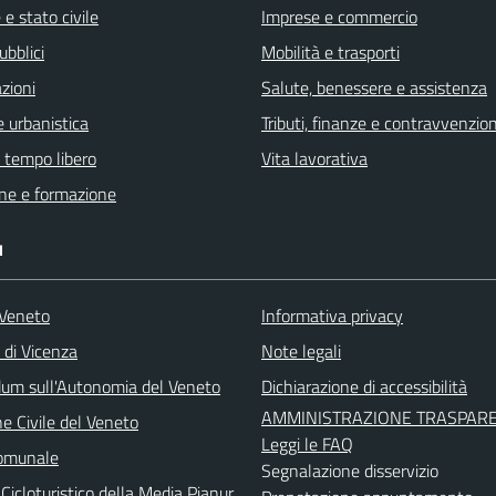
e stato civile
Imprese e commercio
ubblici
Mobilità e trasporti
zioni
Salute, benessere e assistenza
 urbanistica
Tributi, finanze e contravvenzion
e tempo libero
Vita lavorativa
ne e formazione
I
Veneto
Informativa privacy
 di Vicenza
Note legali
um sull'Autonomia del Veneto
Dichiarazione di accessibilità
AMMINISTRAZIONE TRASPAR
e Civile del Veneto
Leggi le FAQ
Comunale
Segnalazione disservizio
Cicloturistico della Media Pianur