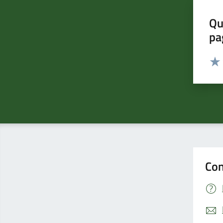
Qu
pa
Valut
Valu
Con