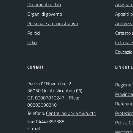
Documenti e dati
Anagrafe 
Organi di governo
Appalti p
Personale amministrativo
Autorizza
Politici
Catasto e
Uffici
Cultura 
Educazio
CONTATTI
LINK UTIL
Piazza IV Novembre, 2
Regione 
36050 Quinto Vicentino (VI)
Provincia
C.F. 80007810247 - P.Iva:
Referend
00803090240
Telefono:
Centralino 0444/584211
Protezion
Fax: 0444/357388
Polizia 
E-mail:
Percorso 