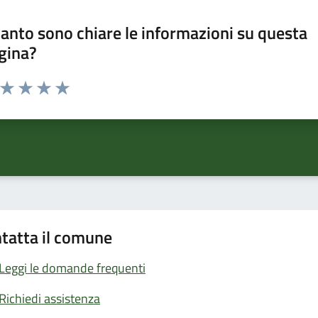
anto sono chiare le informazioni su questa
gina?
a da 1 a 5 stelle la pagina
ta 1 stelle su 5
Valuta 2 stelle su 5
Valuta 3 stelle su 5
Valuta 4 stelle su 5
Valuta 5 stelle su 5
tatta il comune
Leggi le domande frequenti
Richiedi assistenza