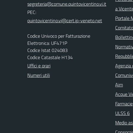
a Vicent
PEC:
Portale 
Comitato 
Codice Univoco per Fatturazione
Bollettin
Elettronica: UF471P
Normati
Codice Istat 024083
Repubblic
Codice Catastale H134
Uffici e orari
Agenzia 
Numeri utili
Comuniv
Aim
Acque Vi
Farmacie
ULSS 6
Medio as
Consorzio