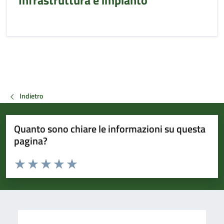
Infrastruttura e impianto
Indietro
Quanto sono chiare le informazioni su questa
pagina?
Valuta da 1 a 5 stelle la pagina
Valuta 1 stelle su 5
Valuta 2 stelle su 5
Valuta 3 stelle su 5
Valuta 4 stelle su 5
Valuta 5 stelle su 5