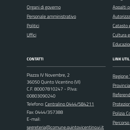
Organi di governo
Appalti p
Personale amministrativo
Autorizza
Politici
Catasto e
Uffici
Cultura 
Educazio
CONTATTI
LINK UTIL
Piazza IV Novembre, 2
Regione 
36050 Quinto Vicentino (VI)
Provincia
C.F. 80007810247 - P.Iva:
Referend
00803090240
Telefono:
Centralino 0444/584211
Protezion
Fax: 0444/357388
Polizia 
E-mail:
Percorso 