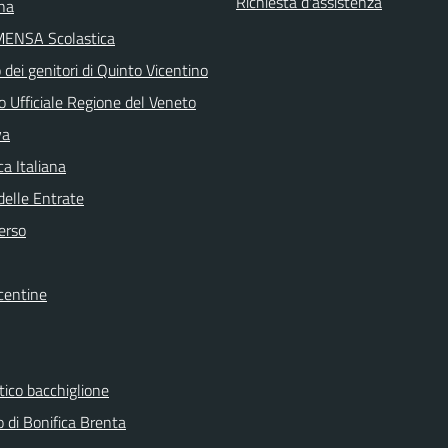
Richiesta d'assistenza
ina
MENSA Scolastica
dei genitori di Quinto Vicentino
o Ufficiale Regione del Veneto
va
a Italiana
delle Entrate
erso
centine
tico bacchiglione
 di Bonifica Brenta