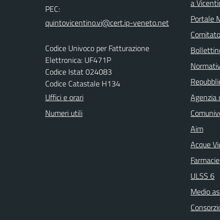
a Vicent
PEC:
Portale 
Comitato 
Codice Univoco per Fatturazione
Bollettin
Elettronica: UF471P
Normati
Codice Istat 024083
Repubblic
Codice Catastale H134
Uffici e orari
Agenzia 
Numeri utili
Comuniv
Aim
Acque Vi
Farmacie
ULSS 6
Medio as
Consorzio