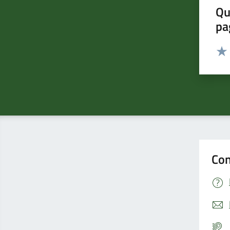
Qu
pa
Valut
Valu
Con