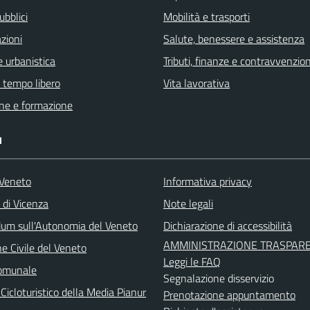
ubblici
Mobilità e trasporti
zioni
Salute, benessere e assistenza
 urbanistica
Tributi, finanze e contravvenzion
e tempo libero
Vita lavorativa
ne e formazione
I
Veneto
Informativa privacy
 di Vicenza
Note legali
um sull'Autonomia del Veneto
Dichiarazione di accessibilità
AMMINISTRAZIONE TRASPAR
e Civile del Veneto
Leggi le FAQ
Comunale
Segnalazione disservizio
Cicloturistico della Media Pianur
Prenotazione appuntamento