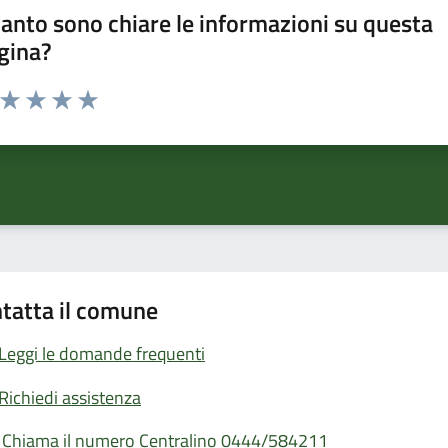
anto sono chiare le informazioni su questa
gina?
a da 1 a 5 stelle la pagina
ta 1 stelle su 5
Valuta 2 stelle su 5
Valuta 3 stelle su 5
Valuta 4 stelle su 5
Valuta 5 stelle su 5
tatta il comune
Leggi le domande frequenti
Richiedi assistenza
Chiama il numero Centralino 0444/584211