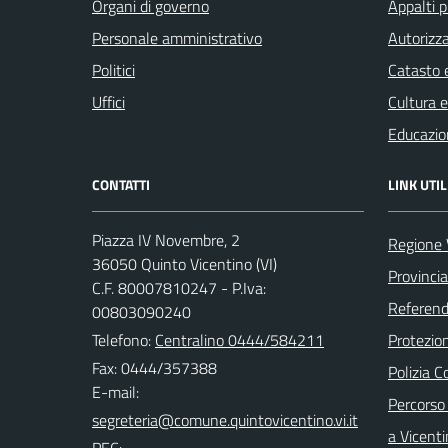
Organi di governo
Appalti p
Personale amministrativo
Autorizza
Politici
Catasto e
Uffici
Cultura 
Educazio
CONTATTI
LINK UTIL
Piazza IV Novembre, 2
Regione 
36050 Quinto Vicentino (VI)
Provincia
C.F. 80007810247 - P.Iva:
Referend
00803090240
Telefono:
Centralino 0444/584211
Protezion
Fax: 0444/357388
Polizia 
E-mail:
Percorso 
a Vicent
PEC: