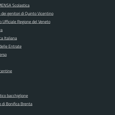
MENSA Scolastica
dei genitori di Quinto Vicentino
o Ufficiale Regione del Veneto
va
a Italiana
delle Entrate
erso
centine
tico bacchiglione
 di Bonifica Brenta