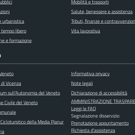
ubblici
Mobilità e trasporti
zioni
Salute, benessere e assistenza
 urbanistica
Tributi, finanze e contravvenzion
e tempo libero
Vita lavorativa
ne e formazione
I
Veneto
Informativa privacy
 di Vicenza
Note legali
um sull'Autonomia del Veneto
Dichiarazione di accessibilità
AMMINISTRAZIONE TRASPAR
e Civile del Veneto
Leggi le FAQ
Comunale
Segnalazione disservizio
Cicloturistico della Media Pianur
Prenotazione appuntamento
Richiesta d'assistenza
ina