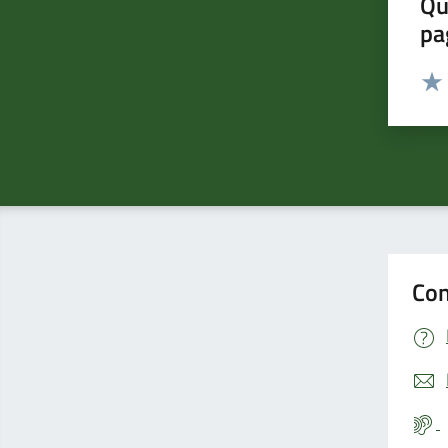
Qu
pa
Valut
Valu
Con