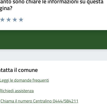
anto sono chiare le informazioni su questa
gina?
a da 1 a 5 stelle la pagina
ta 1 stelle su 5
Valuta 2 stelle su 5
Valuta 3 stelle su 5
Valuta 4 stelle su 5
Valuta 5 stelle su 5
tatta il comune
Leggi le domande frequenti
Richiedi assistenza
Chiama il numero Centralino 0444/584211