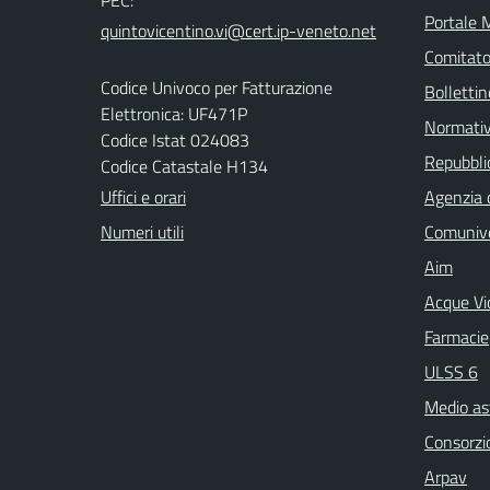
Portale 
Comitato 
Codice Univoco per Fatturazione
Bollettin
Elettronica: UF471P
Normati
Codice Istat 024083
Repubblic
Codice Catastale H134
Uffici e orari
Agenzia 
Numeri utili
Comuniv
Aim
Acque Vi
Farmacie
ULSS 6
Medio as
Consorzio
Arpav